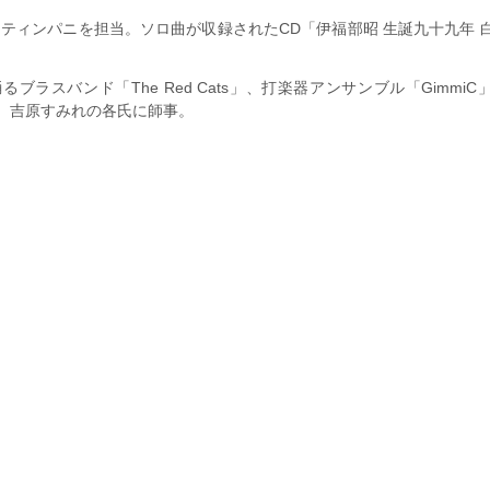
にてティンパニを担当。ソロ曲が収録されたCD「伊福部昭 生誕九十九年 
nds」、踊るブラスバンド「The Red Cats」、打楽器アンサンブル「Gimmi
、吉原すみれの各氏に師事。