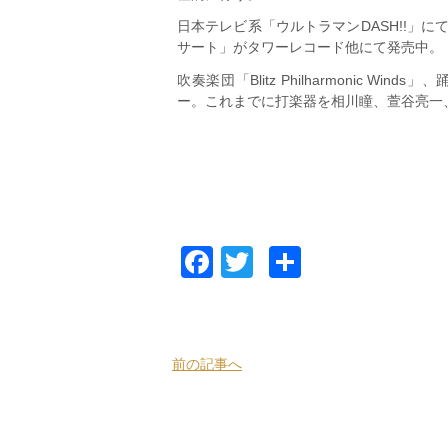
日本テレビ系「ウルトラマンDASH!!」
サート」がタワーレコード他にて発売中。
吹奏楽団「Blitz Philharmonic Wi
ー。これまでに打楽器を相川瞳、萱谷亮一
Facebook
Twitter
共
有
前の記事へ