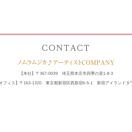
【本社】
〒367-0039 埼玉県本庄市四季の里1-8-3
オフィス】
〒163-1320 東京都新宿区西新宿6-5-1
新宿アイランドタワ
対応エリア：
東京・神奈川・埼玉・千葉・群馬を中心に東日本エリア全域
【電話受付】平日（月曜～金曜）9：00～18：0
時間帯以外はこちらまでご連絡ください
090-8
プラン
お客様の声
生演奏実績
所属演奏家・ユニット
料金プラン
会社案内
Copyright © 2013 ノムラムジカ♪アーティストCOMPANY. All Rights Reserved.