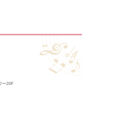
ー20F
0
724-1462