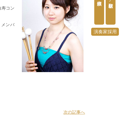
白寿コン
C」メンバ
演奏家採用
次の記事へ