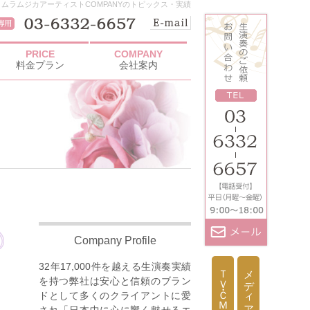
ノムラムジカアーティストCOMPANYのトピックス・実績
PRICE
COMPANY
料金プラン
会社案内
Company Profile
32年17,000件を越える生演奏実績
ＴＶ・ＣＭ出演依頼
メディア取材依頼
ッ
を持つ弊社は安心と信頼のブラン
ドとして多くのクライアントに愛