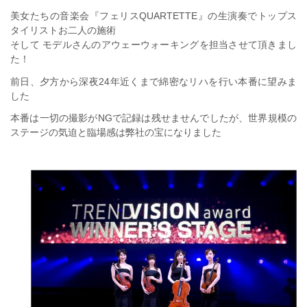
美女たちの音楽会『フェリスQUARTETTE』の生演奏でトップス
タイリストお二人の施術
そして モデルさんのアウェーウォーキングを担当させて頂きまし
た！
前日、夕方から深夜24年近くまで綿密なリハを行い本番に望みま
した
本番は一切の撮影がNGで記録は残せませんでしたが、世界規模の
ステージの気迫と臨場感は弊社の宝になりました