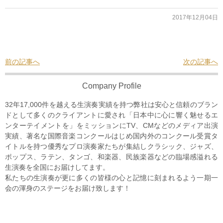
2017年12月04日
前の記事へ
次の記事へ
Company Profile
32年17,000件を越える生演奏実績を持つ弊社は安心と信頼のブラン
ドとして多くのクライアントに愛され「日本中に心に響く魅せるエ
ンターテイメントを」をミッションにTV、CMなどのメディア出演
実績、著名な国際音楽コンクールはじめ国内外のコンクール受賞タ
イトルを持つ優秀なプロ演奏家たちが集結しクラシック、ジャズ、
ポップス、ラテン、タンゴ、和楽器、民族楽器などの臨場感溢れる
生演奏を全国にお届けしてます。
私たちの生演奏が更に多くの皆様の心と記憶に刻まれるよう一期一
会の渾身のステージをお届け致します！