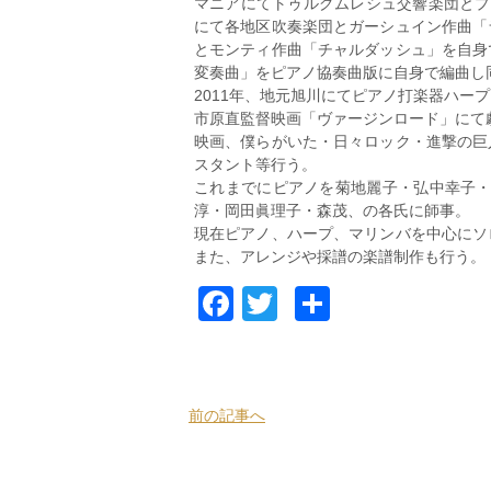
マニアにてトゥルグムレシュ交響楽団とプ
にて各地区吹奏楽団とガーシュイン作曲「
とモンティ作曲「チャルダッシュ」を自身
変奏曲」をピアノ協奏曲版に自身で編曲し
2011年、地元旭川にてピアノ打楽器ハー
市原直監督映画「ヴァージンロード」にて
映画、僕らがいた・日々ロック・進撃の巨人
スタント等行う。
これまでにピアノを菊地麗子・弘中幸子・川上
淳・岡田眞理子・森茂、の各氏に師事。
現在ピアノ、ハープ、マリンバを中心にソ
また、アレンジや採譜の楽譜制作も行う。
Facebook
Twitter
共
有
前の記事へ