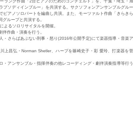
ーランク作曲「2台ピアノのためのコンチェルト」を、千葉・埼玉・
ラプソディインブルー」を共演する。サクソフォンアンサンブルグル
でピアノソロパートを編曲し共演。また、モーツァルト作曲「きらき
同グループと共演する。
プによるソロリサイタルを開催。
劇伴作曲・演奏を行う。
・さらばあぶない刑事・怒り(2016年公開予定)にて楽器指導・音楽
昌弘・Norman Shetler、ハープを篠崎史子・彩 愛玲、打楽器を
ロ・アンサンブル・指揮伴奏の他レコーディング・劇伴演奏指導等行