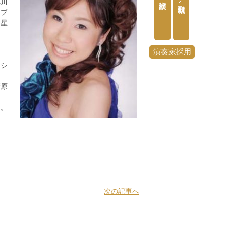
旭川
ープ
ら星
演奏家採用
アシ
菅原
う。
次の記事へ