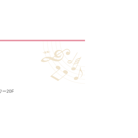
ー20F
0
724-1462