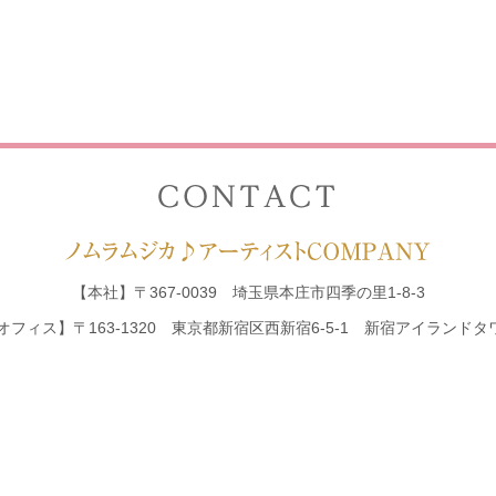
【本社】
〒367-0039 埼玉県本庄市四季の里1-8-3
オフィス】
〒163-1320 東京都新宿区西新宿6-5-1
新宿アイランドタワ
対応エリア：
東京・神奈川・埼玉・千葉・群馬を中心に東日本エリア全域
【電話受付】平日（月曜～金曜）9：00～18：0
時間帯以外はこちらまでご連絡ください
090-8
プラン
お客様の声
生演奏実績
所属演奏家・ユニット
料金プラン
会社案内