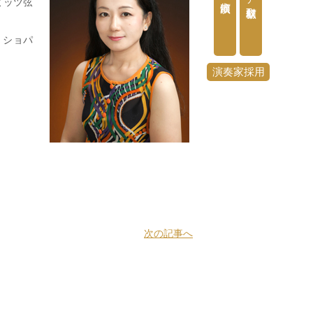
ミッツ弦
、ショパ
演奏家採用
次の記事へ