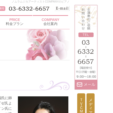
ノムラムジカアーティストCOMPANYのピアノ
PRICE
COMPANY
料金プラン
会社案内
両氏に師
ＴＶ・ＣＭ出演依頼
メディア取材依頼
ビゼ氏よ
イン氏に