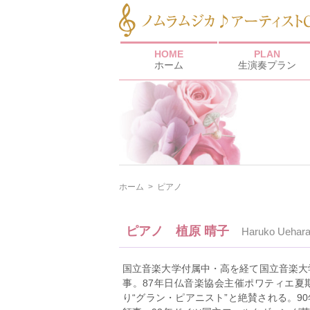
HOME
PLAN
ホーム
生演奏プラン
ホーム
>
ピアノ
ピアノ 植原 晴子
Haruko Uehar
国立音楽大学付属中・高を経て国立音楽大
事。87年日仏音楽協会主催ポワティエ夏
り“グラン・ピアニスト”と絶賛される。9