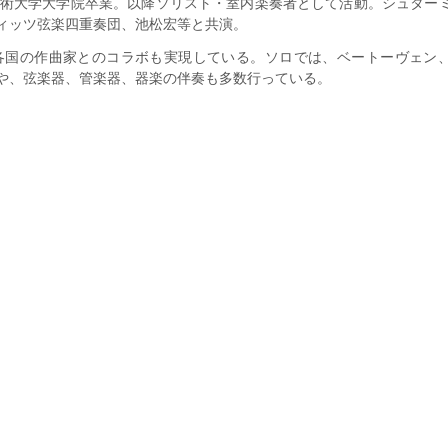
芸術大学大学院卒業。以降ソリスト・室内楽奏者として活動。シュター
ィッツ弦楽四重奏団、池松宏等と共演。
、世界各国の作曲家とのコラボも実現している。ソロでは、ベートーヴェン
や、弦楽器、管楽器、器楽の伴奏も多数行っている。