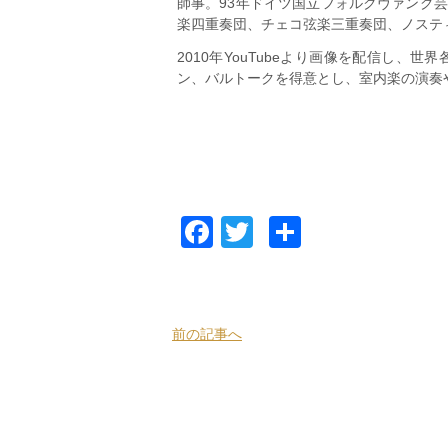
師事。93年ドイツ国立フォルクヴァング
楽四重奏団、チェコ弦楽三重奏団、ノステ
2010年YouTubeより画像を配信し
ン、バルトークを得意とし、室内楽の演奏
Facebook
Twitter
共
有
前の記事へ