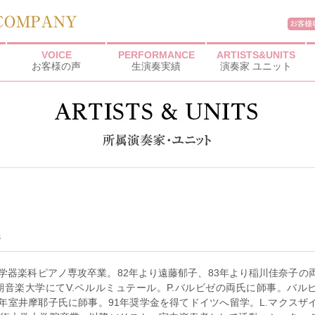
VOICE
PERFORMANCE
ARTISTS&UNITS
お客様の声
生演奏実績
演奏家 ユニット
a
学器楽科ピアノ専攻卒業。82年より遠藤郁子、83年より稲川佳奈子の
期音楽大学にてV.ペルルミュテール。P.バルビゼの両氏に師事。バル
0年室井摩耶子氏に師事。91年奨学金を得てドイツへ留学。L.マクスザ