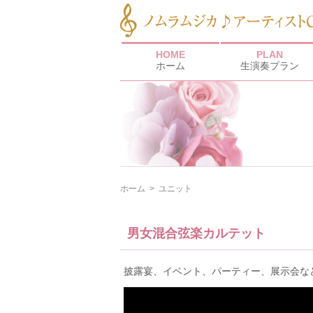
HOME
PLAN
ホーム
生演奏プラン
ホーム
>
ユニット
男女混合弦楽カルテット
披露宴、イベント、パーティー、展示会な