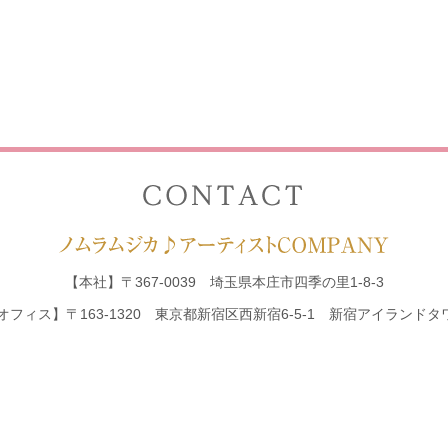
【本社】
〒367-0039 埼玉県本庄市四季の里1-8-3
オフィス】
〒163-1320 東京都新宿区西新宿6-5-1
新宿アイランドタワ
対応エリア：
東京・神奈川・埼玉・千葉・群馬を中心に東日本エリア全域
【電話受付】平日（月曜～金曜）9：00～18：0
時間帯以外はこちらまでご連絡ください
090-8
プラン
お客様の声
生演奏実績
所属演奏家・ユニット
料金プラン
会社案内