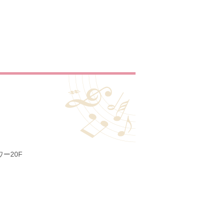
ー20F
0
724-1462