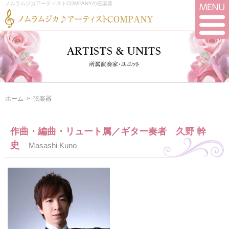
ノムラムジカアーティストCOMPANYの弦楽器
ホーム
>
弦楽器
作曲・編曲・リュート属／ギター奏者 久野 幹
史
Masashi Kuno