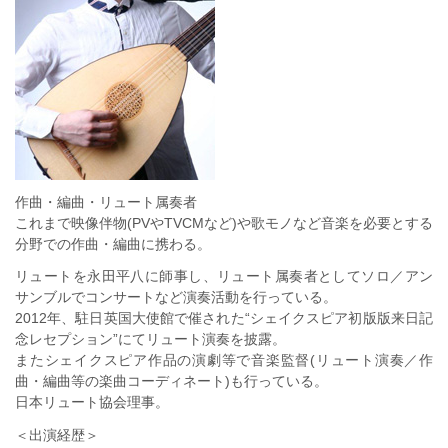
作曲・編曲・リュート属奏者
これまで映像伴物(PVやTVCMなど)や歌モノなど音楽を必要とする
分野での作曲・編曲に携わる。
リュートを永田平八に師事し、リュート属奏者としてソロ／アン
サンブルでコンサートなど演奏活動を行っている。
2012年、駐日英国大使館で催された“シェイクスピア初版版来日記
念レセプション”にてリュート演奏を披露。
またシェイクスピア作品の演劇等で音楽監督(リュート演奏／作
曲・編曲等の楽曲コーディネート)も行っている。
日本リュート協会理事。
＜出演経歴＞