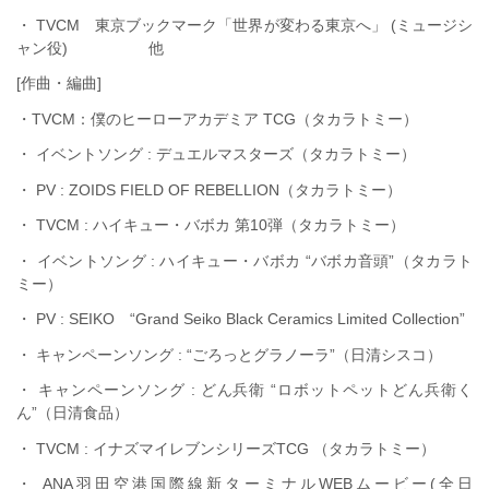
・ TVCM 東京ブックマーク「世界が変わる東京へ」 (ミュージシ
ャン役) 他
[作曲・編曲]
・TVCM：僕のヒーローアカデミア TCG（タカラトミー）
・ イベントソング : デュエルマスターズ（タカラトミー）
・ PV : ZOIDS FIELD OF REBELLION（タカラトミー）
・ TVCM : ハイキュー・バボカ 第10弾（タカラトミー）
・ イベントソング : ハイキュー・バボカ “バボカ音頭”（タカラト
ミー）
・ PV : SEIKO “Grand Seiko Black Ceramics Limited Collection”
・ キャンペーンソング : “ごろっとグラノーラ”（日清シスコ）
・ キャンペーンソング : どん兵衛 “ロボットペットどん兵衛く
ん”（日清食品）
・ TVCM : イナズマイレブンシリーズTCG （タカラトミー）
・ ANA羽田空港国際線新ターミナルWEBムービー(全日