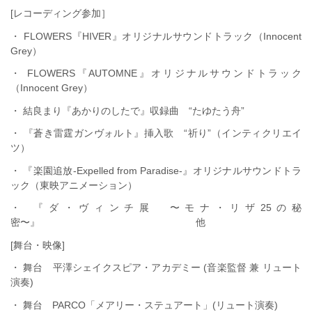
[レコーディング参加］
・ FLOWERS『HIVER』オリジナルサウンドトラック（Innocent
Grey）
・ FLOWERS『AUTOMNE』オリジナルサウンドトラック
（Innocent Grey）
・ 結良まり『あかりのしたで』収録曲 “たゆたう舟”
・ 『蒼き雷霆ガンヴォルト』挿入歌 “祈り”（インティクリエイ
ツ）
・ 『楽園追放-Expelled from Paradise-』オリジナルサウンドトラ
ック（東映アニメーション）
・ 『ダ・ヴィンチ展 〜モナ・リザ25の秘
密〜』 他
[舞台・映像]
・ 舞台 平澤シェイクスピア・アカデミー (音楽監督 兼 リュート
演奏)
・ 舞台 PARCO「メアリー・ステュアート」(リュート演奏)